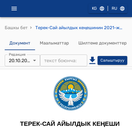
|
KG
RU
›
Башкы бет
Терек-Сай айылдык кеңешинин 2021-жылдын 20-октябры № 1 "Терек-Сай айыл аймагына караштуу “Каратюбе-Бузук” участкаларынан чачыранды алтын кенин казуу иштерин жүргүзүүгө “Эвентус” ЖЧКна уруксат берүү жөнүндө" токтому
Документ
Маалыматтар
Шилтеме документтер
Редакция
20.10.2021
Салыштыруу