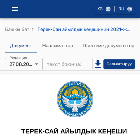
|
KG
RU
›
Башкы бет
Терек-Сай айылдык кеңешинин 2021-жылдын 27-августу № 4 "Терек-Сай айыл аймагына караштуу Кызыл-Токой айылына мечит куруу үчүн жер тилкесин бөлүп берүү жөнүндө" токтому
Документ
Маалыматтар
Шилтеме документтер
Редакция
27.08.2021
Салыштыруу