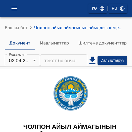
|
KG
RU
›
Башкы бет
Чолпон айыл аймагынын айылдык кеңешинин 2024-жылдын 2-апрелиндеги "11/13 "Эпкин айылындагы Сай каналына 1,5 чакырым узундуктагы лоток жаткыруу үчүн долбоорго өздүк салым кароо жөнүндө" Токтому
Документ
Маалыматтар
Шилтеме документтер
Редакция
02.04.2024
Салыштыруу