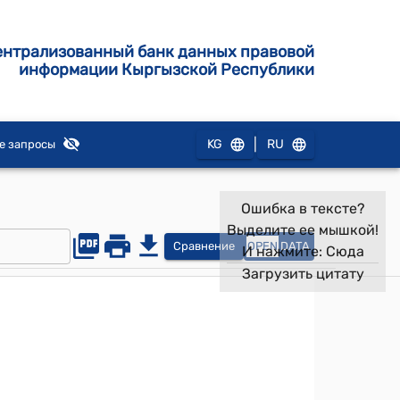
ентрализованный банк данных правовой
информации Кыргызской Республики
|
KG
RU
е запросы
Ошибка в тексте?
Выделите ее мышкой!
Сравнение
OPEN
DATA
И нажмите:
Сюда
Загрузить цитату