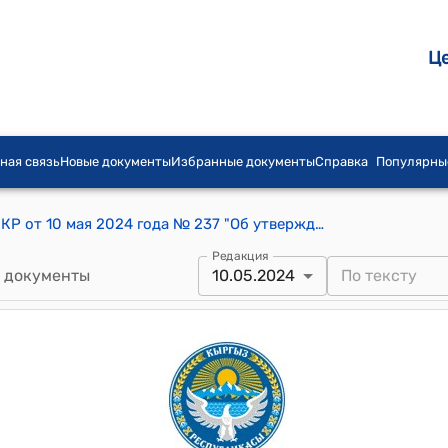
Ц
ная связь
Новые документы
Избранные документы
Справка
Популярны
Постановление Кабинета Министров КР от 10 мая 2024 года № 237 "Об утверждении Порядка и условий исполнения электронного наблюдения, использования электронных и иных технических средств контроля"
Редакция
 документы
10.05.2024