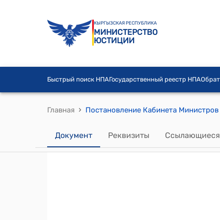
КЫРГЫЗСКАЯ РЕСПУБЛИКА
МИНИСТЕРСТВО
ЮСТИЦИИ
Быстрый поиск НПА
Государственный реестр НПА
Обрат
›
Главная
Документ
Реквизиты
Ссылающиеся