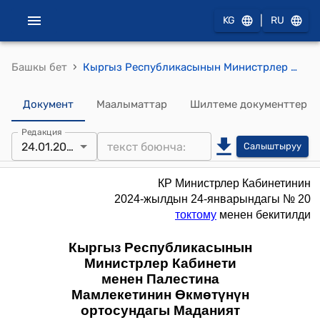
|
KG
RU
›
Башкы бет
Кыргыз Республикасынын Министрлер Кабинети менен Палестина Мамлекетинин Өкмөтүнүн ортосундагы Маданият жаатында кызматташуу жөнүндө МАКУЛДАШУУ
Документ
Маалыматтар
Шилтеме документтер
Редакция
24.01.2024
Салыштыруу