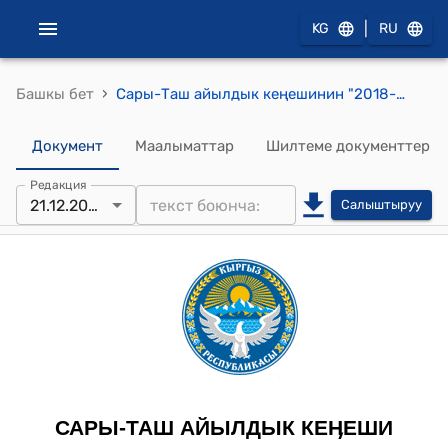
|
KG
RU
›
Башкы бет
Сары-Таш айылдык кеңешинин "2018-жылдын 21-декабрындагы № 31/2 "Сары-Таш айыл өкмөтүнүн 2019-жылдын 1-январына карата жергиликтүү бюджетинин өздүк кирешесинен 1920,7 миң сом калган калдык акча каражатын 2019-жылдын бюджетине иштетүү жөнүндө" токтому
Документ
Маалыматтар
Шилтеме документтер
Редакция
21.12.2018
Салыштыруу