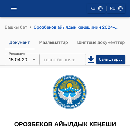
|
KG
RU
›
Башкы бет
Орозбеков айылдык кеңешинин 2024-жылдын 18-апрелиндеги №12 "Орозбеков айылынын Геологдор көчөсүнө төмөнкү басымдагы газ түтүктөрүн тартууга уруксат берүү жөнүндө" токтому
Документ
Маалыматтар
Шилтеме документтер
Редакция
18.04.2024
Салыштыруу