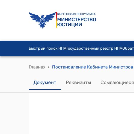
КЫРГЫЗСКАЯ РЕСПУБЛИКА
МИНИСТЕРСТВО
ЮСТИЦИИ
Быстрый поиск НПА
Государственный реестр НПА
Обрат
›
Главная
Документ
Реквизиты
Ссылающиеся