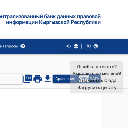
ентрализованный банк данных правовой
информации Кыргызской Республики
|
KG
RU
е запросы
Ошибка в тексте?
Выделите ее мышкой!
Сравнение
OPEN
DATA
И нажмите:
Сюда
Загрузить цитату