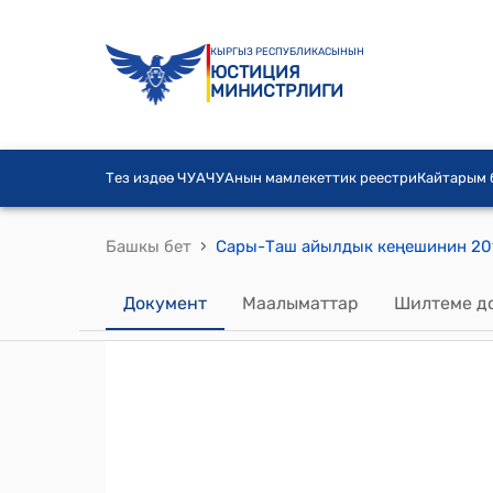
КЫРГЫЗ РЕСПУБЛИКАСЫНЫН
ЮСТИЦИЯ
МИНИСТРЛИГИ
Тез издөө ЧУА
ЧУАнын мамлекеттик реестри
Кайтарым
›
Башкы бет
Документ
Маалыматтар
Шилтеме д