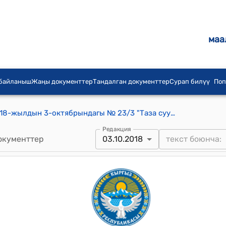
маа
 байланыш
Жаңы документтер
Тандалган документтер
Сурап билүү
Поп
Сары-Таш айылдык кеңешинин 2018-жылдын 3-октябрындагы № 23/3 "Таза суу менен камсыздоо жөнүндө" токтому
Редакция
окументтер
03.10.2018