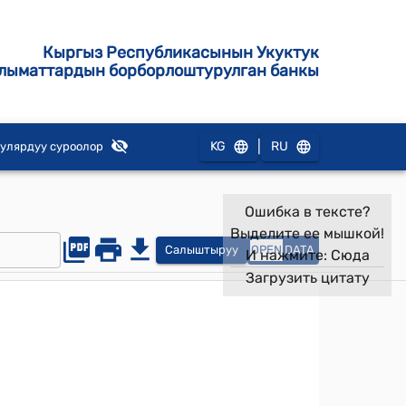
Кыргыз Республикасынын Укуктук
лыматтардын борборлоштурулган банкы
|
KG
RU
улярдуу суроолор
Ошибка в тексте?
Выделите ее мышкой!
Салыштыруу
OPEN
DATA
И нажмите:
Сюда
Загрузить цитату