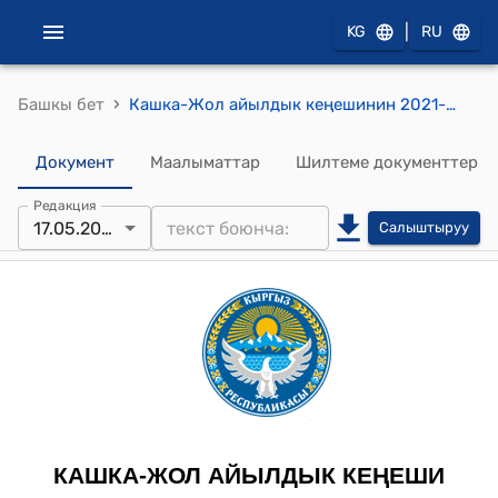
|
KG
RU
›
Башкы бет
Кашка-Жол айылдык кеңешинин 2021-жылдын 17-майы № 1/2 "Кашка-Жол айылдык кенешинин регламентин бекитүү жөнүндө" токтому
Документ
Маалыматтар
Шилтеме документтер
Редакция
17.05.2021
Салыштыруу