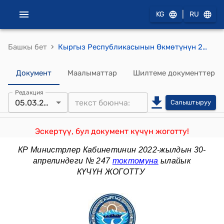
|
KG
RU
›
Башкы бет
Кыргыз Республикасынын Өкмөтүнүн 2019-жылдын 31-январындагы № 37 "Кыргыз Республикасынын Маданият, маалымат жана туризм министрлигинин алдындагы "Кыргыз туризм" мамлекеттик ишканасын түзүү жөнүндө" токтому
Документ
Маалыматтар
Шилтеме документтер
Редакция
05.03.2021
Салыштыруу
Эскертүү, бул документ күчүн жоготту!