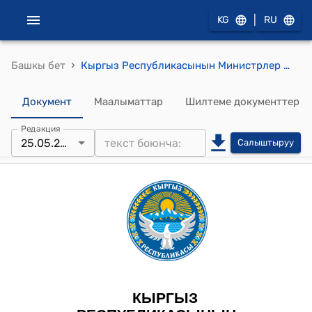
|
KG
RU
›
Башкы бет
Кыргыз Республикасынын Министрлер Кабинетинин 2024-жылдын 10-майындагы № 230 "Кыргыз Республикасынын Өкмөтүнүн жана Кыргыз Республикасынын Министрлер Кабинетинин маданият чөйрөсүндөгү айрым чечимдерине өзгөртүүлөрдү киргизүү жөнүндө" токтому
Документ
Маалыматтар
Шилтеме документтер
Редакция
25.05.2026
Салыштыруу