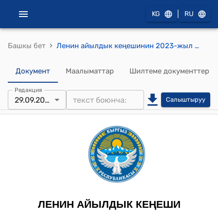
|
KG
RU
›
Башкы бет
Ленин айылдык кеңешинин 2023-жыл 29-сентябрындагы №2 "Сузак райондук мамлекеттик администрациясынын 26.09.2023-жылдын №01/1-32/3193 сандуу чыгыш катындагы Как-Көл статусу жок айылы жөнүндө" токтому
Документ
Маалыматтар
Шилтеме документтер
Редакция
29.09.2023
Салыштыруу