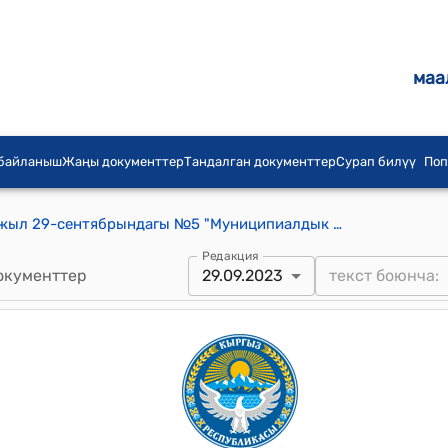
маа
 байланыш
Жаңы документтер
Тандалган документтер
Сурап билүү
Поп
Ленин айылдык кеңешинин 2023-жыл 29-сентябрындагы №5 "Муниципиалдык менчике алуу жөнүндө" ткотому
Редакция
окументтер
29.09.2023