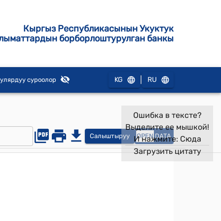
Кыргыз Республикасынын Укуктук
лыматтардын борборлоштурулган банкы
|
KG
RU
улярдуу суроолор
Ошибка в тексте?
Выделите ее мышкой!
Салыштыруу
OPEN
DATA
И нажмите:
Сюда
Загрузить цитату