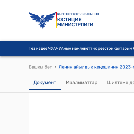
КЫРГЫЗ РЕСПУБЛИКАСЫНЫН
ЮСТИЦИЯ
МИНИСТРЛИГИ
Тез издөө ЧУА
ЧУАнын мамлекеттик реестри
Кайтарым
›
Башкы бет
Документ
Маалыматтар
Шилтеме д