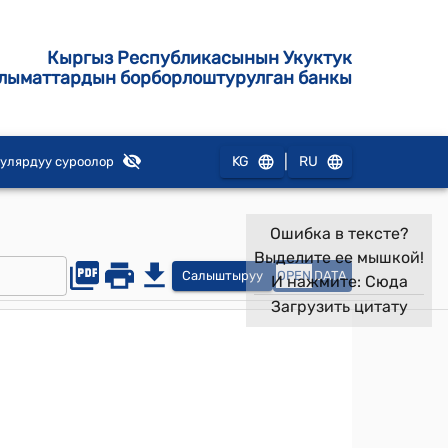
Кыргыз Республикасынын Укуктук
лыматтардын борборлоштурулган банкы
|
KG
RU
улярдуу суроолор
Ошибка в тексте?
Выделите ее мышкой!
Салыштыруу
OPEN
DATA
И нажмите:
Сюда
Загрузить цитату