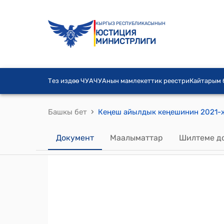
КЫРГЫЗ РЕСПУБЛИКАСЫНЫН
ЮСТИЦИЯ
МИНИСТРЛИГИ
Тез издөө ЧУА
ЧУАнын мамлекеттик реестри
Кайтарым
›
Башкы бет
Документ
Маалыматтар
Шилтеме д