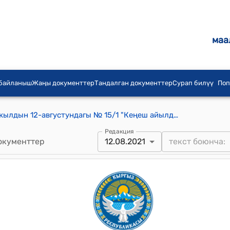
маа
 байланыш
Жаңы документтер
Тандалган документтер
Сурап билүү
Поп
Кеңеш айылдык кеңешинин 2021-жылдын 12-августундагы № 15/1 "Кеңеш айылдык аймагында муниципалдык ишканасын түзүү жөнүндө" токтому
Редакция
окументтер
12.08.2021