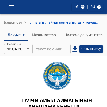
|
KG
RU
›
Башкы бет
Гүлчө айыл аймагынын айылдык кенешинин 2024-жылдын 16-апрелиндеги №1 "Гүлчө айыл аймагынын айылдык кеңешинин 7-чакырылышынын депутаттарынын төрагасын шайлоо жөнүндө" токтому
Документ
Маалыматтар
Шилтеме документтер
Редакция
16.04.2024
Салыштыруу