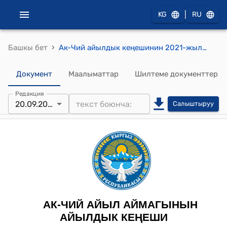
|
KG
RU
›
Башкы бет
Ак-Чий айылдык кеңешинин 2021-жылдын 20-сентябрындагы № 1 "Ак-Чий айыл аймагында 2021-жылга бюджеттин эсебинен каралган сметага озгортуу киргизуу жөнүндө" токтому
Документ
Маалыматтар
Шилтеме документтер
Редакция
20.09.2021
Салыштыруу