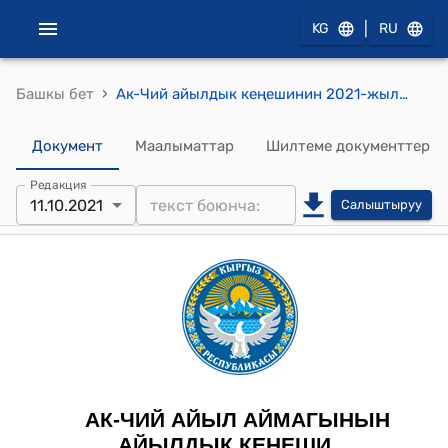
|
KG
RU
›
Башкы бет
Ак-Чий айылдык кеңешинин 2021-жылдын 11-октябрындагы № VI/I "Ардактуу атуул" сыйлыгын беруу жөнүндө" токтому
Документ
Маалыматтар
Шилтеме документтер
Редакция
11.10.2021
Салыштыруу