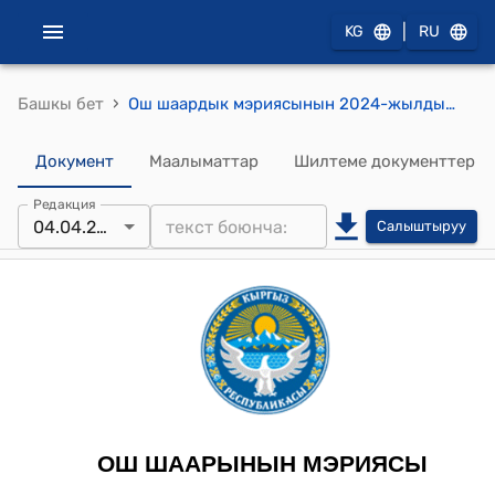
|
KG
RU
›
Башкы бет
Ош шаардык мэриясынын 2024-жылдын 15 мартындагы №218 Шаардык таза жана саркынды суу тармактарына кошулуудагы бааларын жана эсептөө ыкмасын бекитүү жөнүндө токтому
Документ
Маалыматтар
Шилтеме документтер
Редакция
04.04.2024
Салыштыруу