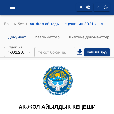
|
KG
RU
›
Башкы бет
Ак-Жол айылдык кеңешинин 2021-жылдын 17-февралындагы № 6 "Айыл өкмөтүнүн аймагындагы Моңол-Сай учаскасындагы ат майданына атуул Сапаралиев Баймырзанын ысмын ыйгаруу жөнүндө" токтому
Документ
Маалыматтар
Шилтеме документтер
Редакция
17.02.2021
Салыштыруу