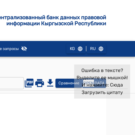
ентрализованный банк данных правовой
информации Кыргызской Республики
|
KG
RU
е запросы
Ошибка в тексте?
Выделите ее мышкой!
Сравнение
OPEN
DATA
И нажмите:
Сюда
Загрузить цитату