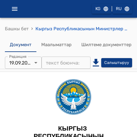
|
KG
RU
›
Башкы бет
Кыргыз Республикасынын Министрлер Кабинетинин 2024-жылдын 10-майындагы № 229 "Чек талап кылып, байге утуп ал!" кызыктыруучу лотереясынын байге фондун түзүү маселелери боюнча Кыргыз Республикасынын Министрлер Кабинетинин айрым чечимдерине өзгөртүүлөрдү киргизүү тууралуу" токтому
Документ
Маалыматтар
Шилтеме документтер
Редакция
19.09.2025
Салыштыруу