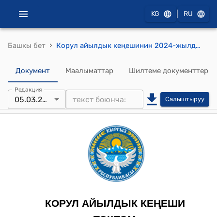
|
KG
RU
›
Башкы бет
Корул айылдык кеңешинин 2024-жылдын 26-январындагы №27/3 "Көчөлөрдү жарыктандыруу боюнча" токтому.
Документ
Маалыматтар
Шилтеме документтер
Редакция
05.03.2024
Салыштыруу