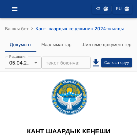
|
KG
RU
›
Башкы бет
Кант шаардык кеңешинин 2024-жылдын 5-апрелиндеги № 2/II-28 ""Кант шаардык Кеңеши" мекемесин мамлекеттик кайра каттоодон өткөрүү үчүн Кант шаардык кеңеши жөнүндө убактылуу жобону бекитүү жөнүндө" токтому
Документ
Маалыматтар
Шилтеме документтер
Редакция
05.04.2024
Салыштыруу