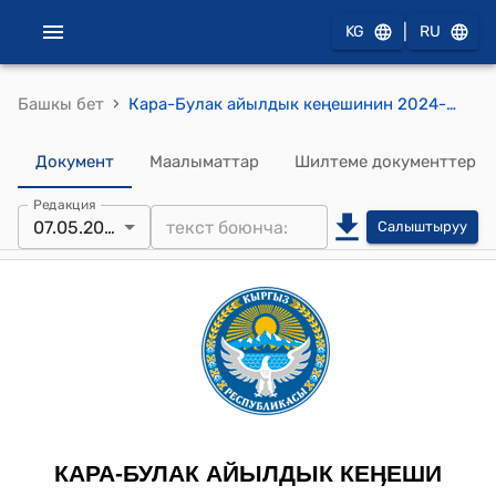
|
KG
RU
›
Башкы бет
Кара-Булак айылдык кеңешинин 2024-жылдын 7-майындагы №66 "Кара-Булак айыл аймагындагы спорттук курулмалардын иштешин камсыз кылуу жөнүндө" токтому
Документ
Маалыматтар
Шилтеме документтер
Редакция
07.05.2024
Салыштыруу