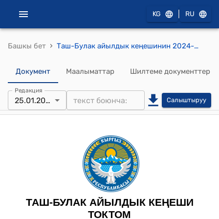
|
KG
RU
›
Башкы бет
Таш-Булак айылдык кеңешинин 2024-жылынын 25-январындагы №13 “Таш-Булак айыл өкмөтүнүн Ынтымак айылынын Эски Арал участкасындагы Көк-Арт дарыясынын күн батыш тарабында жайгашкан “Байэл Премиум” ишканасынын жер аянтынын багытын өзгөртүп берүү жөнүндө” токтому
Документ
Маалыматтар
Шилтеме документтер
Редакция
25.01.2024
Салыштыруу