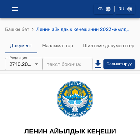
|
KG
RU
›
Башкы бет
Ленин айылдык кеңешинин 2023-жылдын 27-октябрындагы № 7 Турак жай салуу үчүн сатып алган участкага документ жасоого уруксат берүү жөнүндө" токтому
Документ
Маалыматтар
Шилтеме документтер
Редакция
27.10.2023
Салыштыруу