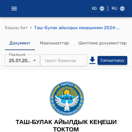
|
KG
RU
›
Башкы бет
Таш-Булак айылдык кеңешинин 2024-жылынын 25-январындагы №17 “Живпром участкасындагы аты жок көчөгө Сапаралиев Эмилбектин атын коюу жөнүндө” токтому
Документ
Маалыматтар
Шилтеме документтер
Редакция
25.01.2024
Салыштыруу