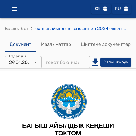
|
KG
RU
›
Башкы бет
багыш айылдык кенешинин 2024-жылынын 29-январындагы №5 “Багыш айыл ѳкмѳтүнүн №01-15/852 30.10.2023-жылдагы кайрылуусун кароо жѳнүндѳ” токтому
Документ
Маалыматтар
Шилтеме документтер
Редакция
29.01.2024
Салыштыруу