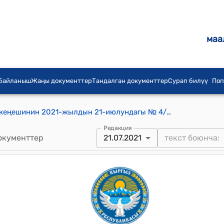
маа
 байланыш
Жаңы документтер
Тандалган документтер
Сурап билүү
Поп
Баетов айыл аймагынын айылдык кеңешинин 2021-жылдын 21-июлундагы № 4/2 "Жайыт пайдалануучулар" бирикмесинин 2021-жылдын 6 ай ичинде жүргүзгөн иштери жөнүндө" токтому
Редакция
окументтер
21.07.2021