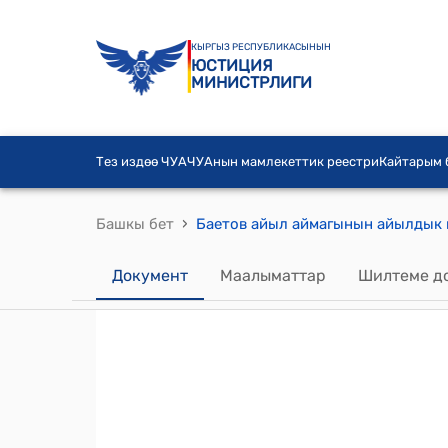
КЫРГЫЗ РЕСПУБЛИКАСЫНЫН
ЮСТИЦИЯ
МИНИСТРЛИГИ
Тез издөө ЧУА
ЧУАнын мамлекеттик реестри
Кайтарым
›
Башкы бет
Документ
Маалыматтар
Шилтеме д