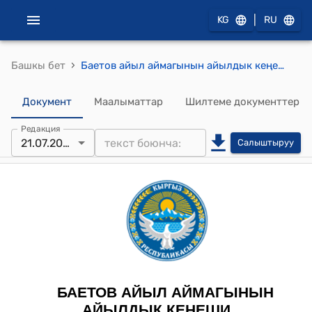
|
KG
RU
›
Башкы бет
Баетов айыл аймагынын айылдык кеңешинин 2021-жылдын 21-июлундагы № 4/13 "Баетов айыл аймагынын айыл өкмөтүнө караштуу бала-бакча, мектеп, клубтун кайрылуулары жөнүндө" токтому
Документ
Маалыматтар
Шилтеме документтер
Редакция
21.07.2021
Салыштыруу