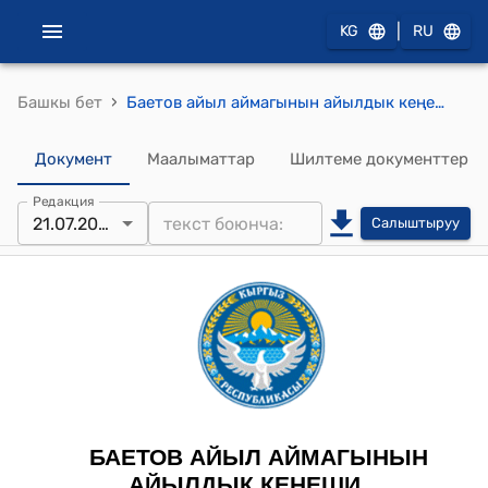
|
KG
RU
›
Башкы бет
Баетов айыл аймагынын айылдык кеңешинин 2021-жылдын 21-июлундагы № 4/14 "Баетов айылындагы Э.Карасартов орото мектебинин сырткы айланасын тосуу, Баетов айылынын жаштарынын атынан кайрылуулар жөнүндө" токтому
Документ
Маалыматтар
Шилтеме документтер
Редакция
21.07.2021
Салыштыруу