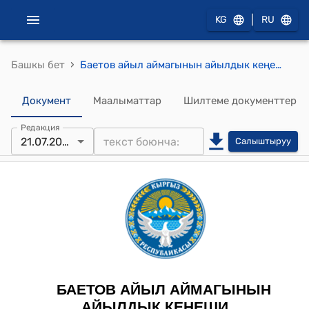
|
KG
RU
›
Башкы бет
Баетов айыл аймагынын айылдык кеңешинин 2021-жылдын 21-июлундагы № 4/15 "Баетов айылдык Кенешинин кезектеги талапкерине мандат берүү жөнүндө" токтому
Документ
Маалыматтар
Шилтеме документтер
Редакция
21.07.2021
Салыштыруу