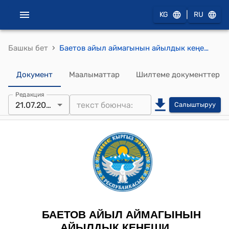
|
KG
RU
›
Башкы бет
Баетов айыл аймагынын айылдык кеңешинин 2021-жылдын 21-июлундагы № 4/16 "Жашоочу А. Барктабасовдун кайрылуусу жөнүндө" токтому
Документ
Маалыматтар
Шилтеме документтер
Редакция
21.07.2021
Салыштыруу