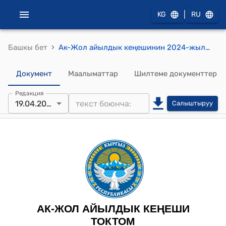
|
KG
RU
›
Башкы бет
Ак-Жол айылдык кеңешинин 2024-жылынын 19-апрелиндеги №1 “Ак-Жол айыл аймагындагы Терс айылын Үч-Коргон айыл аймагына өткөрүп берүү жана Разан-Сай, Күрп-Сай, Кызыл-Бейит айылдары, Жоон-Бакан, Көк-Кыя участкалары жөнүндө” токтому
Документ
Маалыматтар
Шилтеме документтер
Редакция
19.04.2024
Салыштыруу