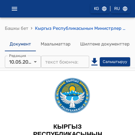
|
KG
RU
›
Башкы бет
Кыргыз Республикасынын Министрлер Кабинетинин 2024-жылдын 10-майындагы № 236 "Кыргыз Республикасынын Транспорт жана коммуникациялар министрлигинин айрым маселелери жөнүндө" токтому
Документ
Маалыматтар
Шилтеме документтер
Редакция
10.05.2024
Салыштыруу