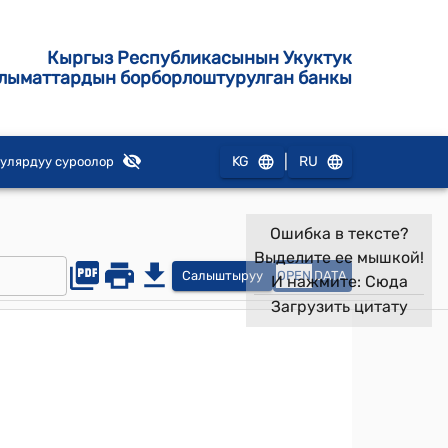
Кыргыз Республикасынын Укуктук
лыматтардын борборлоштурулган банкы
|
KG
RU
улярдуу суроолор
Ошибка в тексте?
Выделите ее мышкой!
Салыштыруу
OPEN
DATA
И нажмите:
Сюда
Загрузить цитату