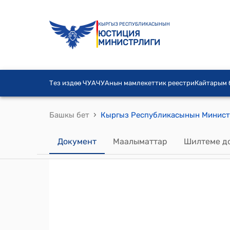
КЫРГЫЗ РЕСПУБЛИКАСЫНЫН
ЮСТИЦИЯ
МИНИСТРЛИГИ
Тез издөө ЧУА
ЧУАнын мамлекеттик реестри
Кайтарым
›
Башкы бет
Документ
Маалыматтар
Шилтеме д