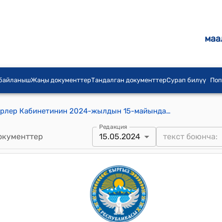
маа
 байланыш
Жаңы документтер
Тандалган документтер
Сурап билүү
Поп
Кыргыз Республикасынын Министрлер Кабинетинин 2024-жылдын 15-майындагы № 244 "Кыргыз Республикасынын Өкмөтүнүн 2002-жылдын 20-августундагы № 568 "Кыргыз Республикасынын тарыхый-маданий мурас объекттерин эсепке алуу, коргоо, реставрациялоо жана пайдалануу жөнүндө жобону бекитүү тууралуу" токтомуна өзгөртүү киргизүү жөнүндө" токому
Редакция
окументтер
15.05.2024