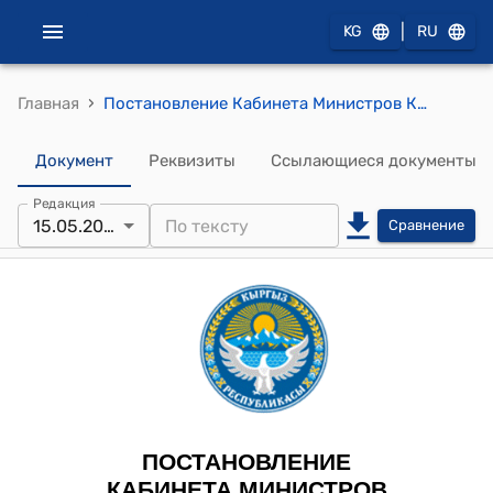
|
KG
RU
›
Главная
Постановление Кабинета Министров КР от 15 мая 2024 года № 244 "О внесении изменения в постановление Правительства Кыргызской Республики "Об утверждении Положения об учете, охране, реставрации и использовании объектов историко-культурного наследия Кыргызской Республики" от 20 августа 2002 года № 568"
Документ
Реквизиты
Ссылающиеся документы
Редакция
15.05.2024
Сравнение