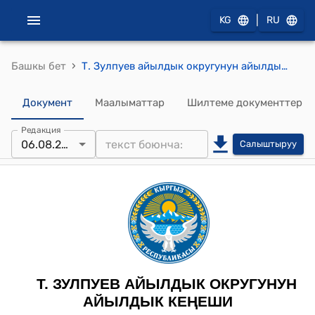
|
KG
RU
›
Башкы бет
Т. Зулпуев айылдык округунун айылдык кеңешинин 2021-жылдын 6-августундагы № 5-4 "Сарыкова Тынара Жигиталиевна Айдарова Гулнара Аббасовнанын арызын кароо жөнүндө" токтому
Документ
Маалыматтар
Шилтеме документтер
Редакция
06.08.2021
Салыштыруу