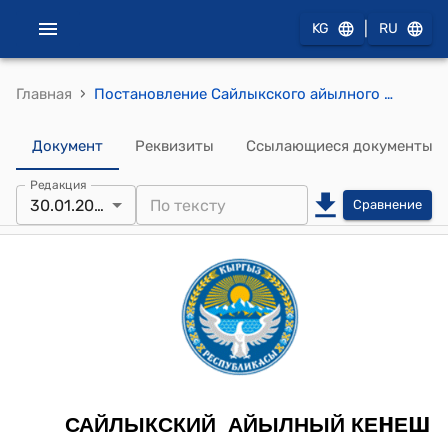
|
KG
RU
›
Главная
Постановление Сайлыкского айылного кенеша от 30 января 2023 года № 01-3/4 "Об утверждении доходной и расходной части бюджета Сайлыкского айыл окмоту на 2023 год и прогноза бюджета на 2023-2024 гг"
Документ
Реквизиты
Ссылающиеся документы
Редакция
30.01.2023
Сравнение