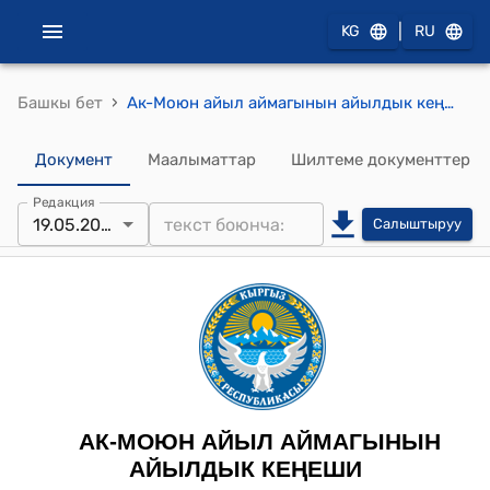
|
KG
RU
›
Башкы бет
Ак-Моюн айыл аймагынын айылдык кеңешинин 2021-жылдын 19-майындагы № 1/1 "ХI чакырылыштагы Ак-Моюн айылдык кенешинин төрагасын шайлоо жөнүндө" токтому
Документ
Маалыматтар
Шилтеме документтер
Редакция
19.05.2021
Салыштыруу