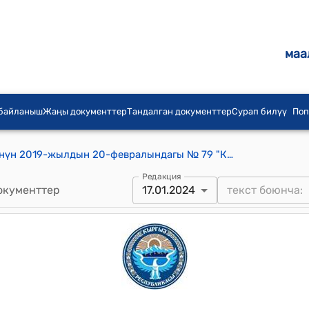
маа
 байланыш
Жаңы документтер
Тандалган документтер
Сурап билүү
Поп
Кыргыз Республикасынын Өкмөтүнүн 2019-жылдын 20-февралындагы № 79 "Кыргыз Республикасынын Өкмөтүнүн 2012-жылдын 29-февралындагы № 154 "Салттуу билимдерди каттоого жана пайдаланууга укук берүүгө өтүнмө жана катталган салттуу билимдерди пайдаланууга укук берүүгө өтүнмө түзүүнүн, берүүнүн жана кароонун эрежелерин, Кыргыз Республикасынын Салттуу билимдеринин мамлекеттик реестрин жүргүзүү тартибин бекитүү жөнүндө" токтомуна өзгөртүүлөрдү киргизүү тууралуу" токтому
Редакция
окументтер
17.01.2024