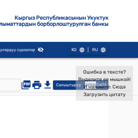
Кыргыз Республикасынын Укуктук
лыматтардын борборлоштурулган банкы
|
KG
RU
улярдуу суроолор
Ошибка в тексте?
Выделите ее мышкой!
Салыштыруу
OPEN
DATA
И нажмите:
Сюда
Загрузить цитату