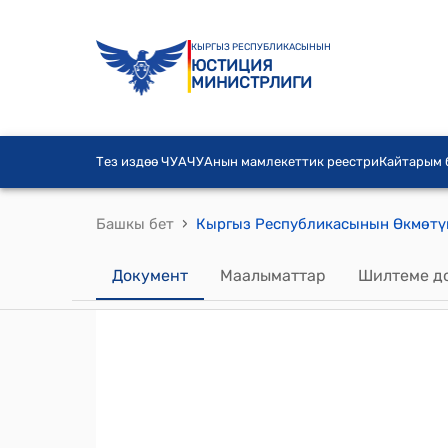
КЫРГЫЗ РЕСПУБЛИКАСЫНЫН
ЮСТИЦИЯ
МИНИСТРЛИГИ
Тез издөө ЧУА
ЧУАнын мамлекеттик реестри
Кайтарым
›
Башкы бет
Документ
Маалыматтар
Шилтеме д