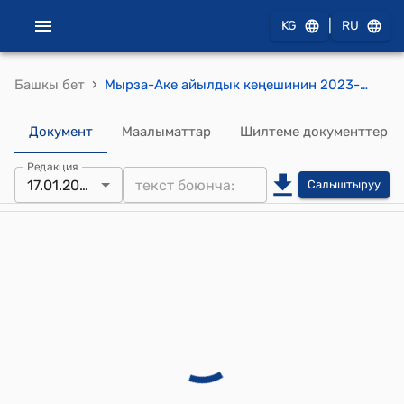
|
KG
RU
›
Башкы бет
Мырза-Аке айылдык кеңешинин 2023-жылдын 17-январындагы № 114 "Мырза-Аке айыл өкмөтүнүн башчысы Д.Батаевдин өтүнүч каты жөнүнүдө" токтому
Документ
Маалыматтар
Шилтеме документтер
Редакция
17.01.2023
Салыштыруу