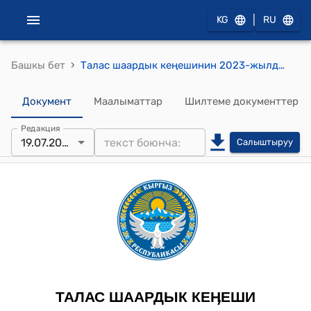
|
KG
RU
›
Башкы бет
Талас шаардык кеңешинин 2023-жылдын 24-апрелиндеги № 168/22-8 "Талас шаарын көрктөндүрүү, жашылдандыруу, тазалыкты сактоо эрежесин бекитүү жөнүндө" токтому
Документ
Маалыматтар
Шилтеме документтер
Редакция
19.07.2023
Салыштыруу