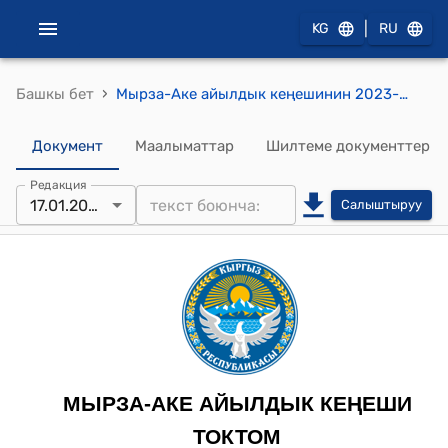
|
KG
RU
›
Башкы бет
Мырза-Аке айылдык кеңешинин 2023-жылдын 17-январындагы № 122 "Мырза-Аке айыл өкмөтүнүн башчысы Д.Батаевдин өтүнүч каты жөнүндө" токтому
Документ
Маалыматтар
Шилтеме документтер
Редакция
17.01.2023
Салыштыруу