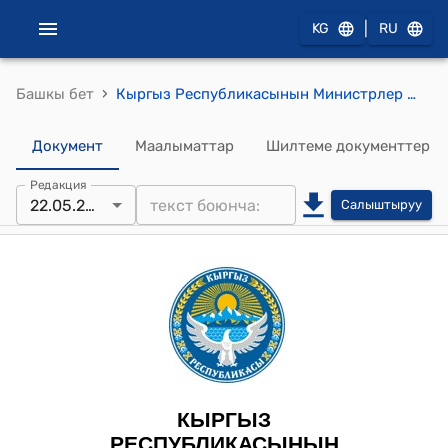
|
KG
RU
›
Башкы бет
Кыргыз Республикасынын Министрлер Кабинетинин 2024-жылдын 22-майындагы № 255 "Мамлекеттик органдардын жана жергиликтүү өз алдынча башкаруу органдарынын жаштар менен иштөө боюнча өз ара аракеттенүүсүнүн типтүү тартибин бекитүү жөнүндө" токтому
Документ
Маалыматтар
Шилтеме документтер
Редакция
22.05.2024
Салыштыруу