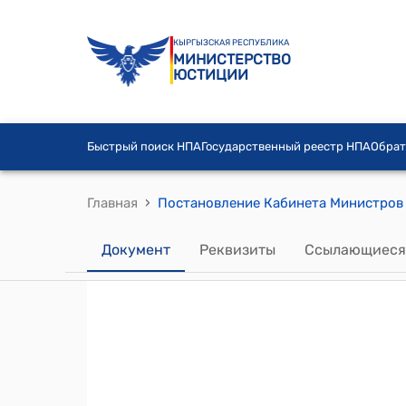
КЫРГЫЗСКАЯ РЕСПУБЛИКА
МИНИСТЕРСТВО
ЮСТИЦИИ
Быстрый поиск НПА
Государственный реестр НПА
Обрат
›
Главная
Документ
Реквизиты
Ссылающиеся