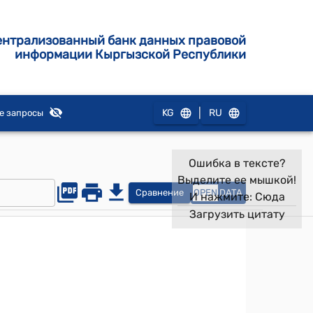
ентрализованный банк данных правовой
информации Кыргызской Республики
|
KG
RU
е запросы
Ошибка в тексте?
Выделите ее мышкой!
Сравнение
OPEN
DATA
И нажмите:
Сюда
Загрузить цитату