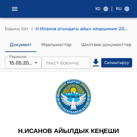
|
KG
RU
›
Башкы бет
Н.Исанов атындагы айыл кеңешинин 2021-жылдын 15-майы № 21-2 "Айыл өкмөтүнүн системалык каттоодон өткөн токтомдоруна өзгөртүү киргизүү жөнүндө" токтому
Документ
Маалыматтар
Шилтеме документтер
Редакция
15.05.2021
Салыштыруу