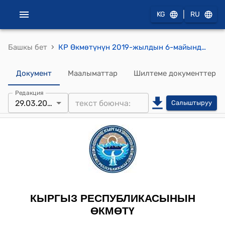
|
KG
RU
›
Башкы бет
КР Өкмөтүнүн 2019-жылдын 6-майындагы № 212 "Аймактарды топторго, уюмдарды - Жарандык коргонуу боюнча категорияларга киргизүү тартибин бекитүү жөнүндө" токтому
Документ
Маалыматтар
Шилтеме документтер
Редакция
29.03.2024
Салыштыруу