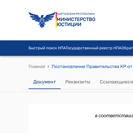
КЫРГЫЗСКАЯ РЕСПУБЛИКА
МИНИСТЕРСТВО
ЮСТИЦИИ
Быстрый поиск НПА
Государственный реестр НПА
Обрат
›
Главная
Документ
Реквизиты
Ссылающиеся