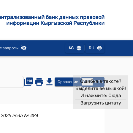
ентрализованный банк данных правовой
информации Кыргызской Республики
|
KG
RU
е запросы
Ошибка в тексте?
Сравнение
OPEN
DATA
Выделите ее мышкой!
И нажмите:
Сюда
Загрузить цитату